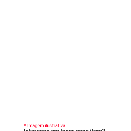
* Imagem ilustrativa.
Interesse em locar esse item?