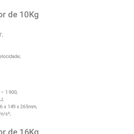
or de 10Kg
T;
elocidade;
 – 1.900;
J;
76 x 149 x 265mm;
m/s²;
or de 16Kg