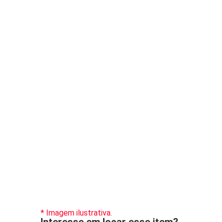
* Imagem ilustrativa.
Interesse em locar esse item?