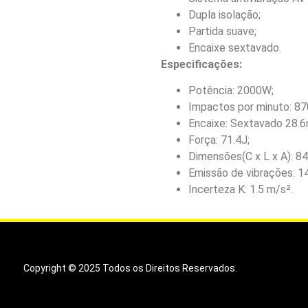
Dupla isolação;
Partida suave;
Encaixe sextavado.
Especificações:
Potência: 2000W;
Impactos por minuto: 87
Encaixe: Sextavado 28.
Força: 71.4J;
Dimensões(C x L x A): 8
Emissão de vibrações: 1
Incerteza K: 1.5 m/s².
Copyright © 2025 Todos os Direitos Reservados.