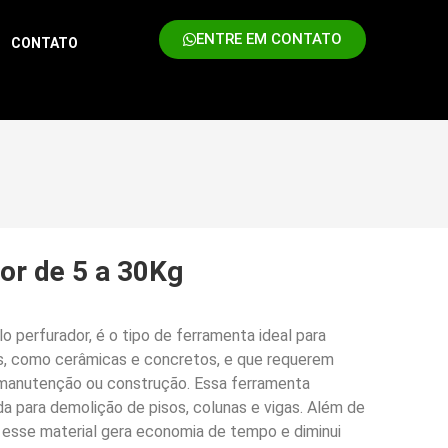
ENTRE EM CONTATO
CONTATO
or de 5 a 30Kg
o perfurador, é o tipo de ferramenta ideal para
as, como cerâmicas e concretos, e que requerem
manutenção ou construção. Essa ferramenta
 para demolição de pisos, colunas e vigas. Além de
, esse material gera economia de tempo e diminui