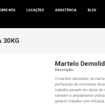
OBRE NÓS
LOCAÇÕES
ASSISTÊNCIA
BLOG
A 30KG
Martelo Demolid
Descrição:
O martelo demolidor, ou martel
perfuração de estruturas dur
trabalho pesado em obras de 
também é amplamente utilizada
garantir trabalho com eficácia