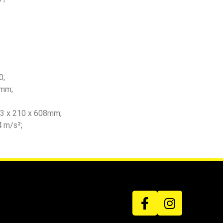
0;
6mm;
43 x 210 x 608mm;
4 m/s²;