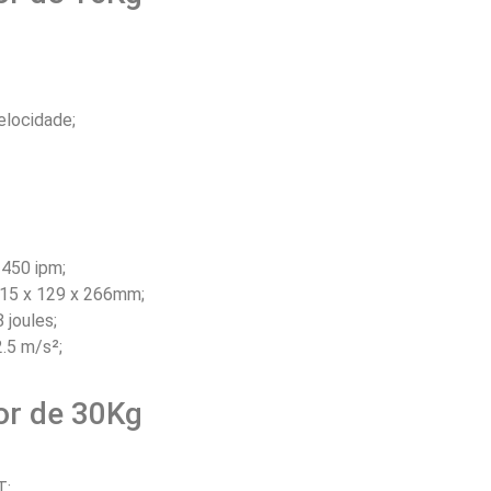
elocidade;
1450 ipm;
 715 x 129 x 266mm;
 joules;
.5 m/s²;
or de 30Kg
T;