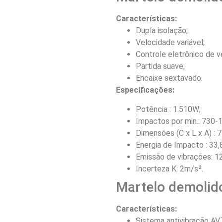
Características:
Dupla isolação;
Velocidade variável;
Controle eletrônico de v
Partida suave;
Encaixe sextavado.
Especificações:
Potência : 1.510W;
Impactos por min.: 730-
Dimensões (C x L x A) :
Energia de Impacto : 33,8
Emissão de vibrações: 12
Incerteza K: 2m/s².
Martelo demolid
Características:
Sistema antivibração AV