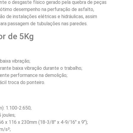
nte o desgaste físico gerado pela quebra de peças
 ótimo desempenho na perfuração de asfalto,
ão de instalações elétricas e hidráulicas, assim
para passagem de tubulações nas paredes.
or de 5Kg
baixa vibração;
rante baixa vibração durante o trabalho;
elente performance na demolição;
il troca do ponteiro.
): 1.100-2.650;
 joules;
66 x 116 x 230mm (18-3/8″ x 4-9/16″ x 9″);
m/s²;